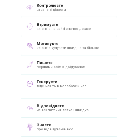
Контролюєте
втрачені діалоги
Втримуєте
клієнтів на сайті значно довше
Мотивуєте
клієнтів купувати швидше та більше
Пишете
першими всім відвідувачам
Генеруєте
ліди навіть в неробочий час
Відповідаєте
на всі питання легко і швидко
Знаєте
про відвідувачів все