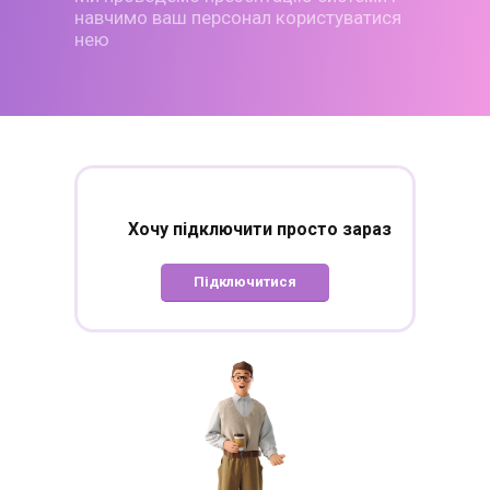
навчимо ваш персонал
користуватися
нею
Хочу підключити
просто зараз
Підключитися