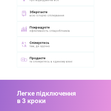
про відвідувачів все
Зберігаєте
всю історію спілкування
Покращуєте
ефективність співробітників
Спілкуєтесь
там, де зручно
Продаєте
та спілкуєтесь в єдиному вікні
Легке підключення
в 3 кроки